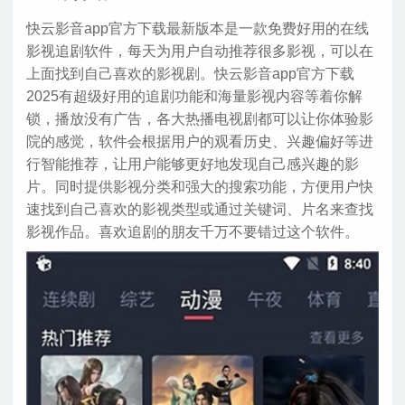
快云影音app官方下载最新版本是一款免费好用的在线
影视追剧软件，每天为用户自动推荐很多影视，可以在
上面找到自己喜欢的影视剧。快云影音app官方下载
2025有超级好用的追剧功能和海量影视内容等着你解
锁，播放没有广告，各大热播电视剧都可以让你体验影
院的感觉，软件会根据用户的观看历史、兴趣偏好等进
行智能推荐，让用户能够更好地发现自己感兴趣的影
片。同时提供影视分类和强大的搜索功能，方便用户快
速找到自己喜欢的影视类型或通过关键词、片名来查找
影视作品。喜欢追剧的朋友千万不要错过这个软件。