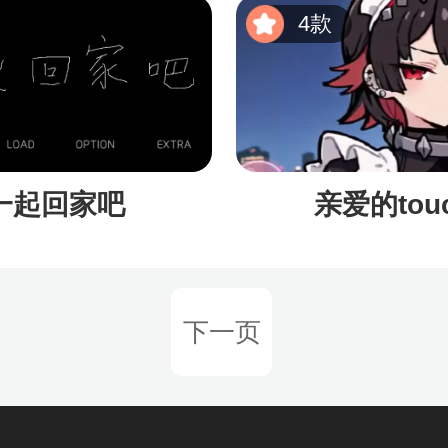
4款
一起回家吧
亲爱的tou
下一页