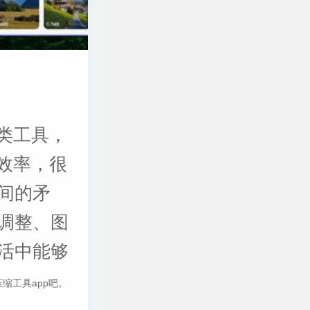
缩类工具，
效率，很
间的矛
调整、图
活中能够
压缩工具app吧。