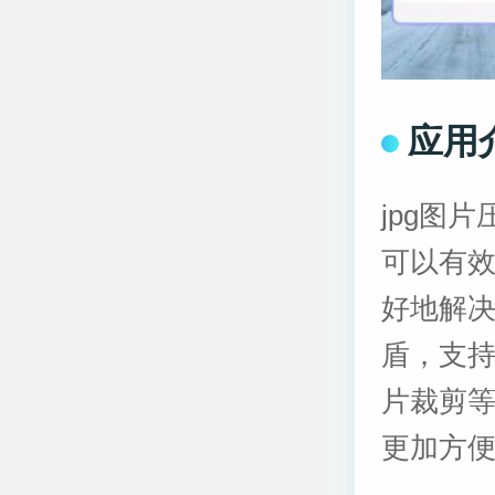
应用
jpg图
可以有效
好地解
盾，支
片裁剪
更加方