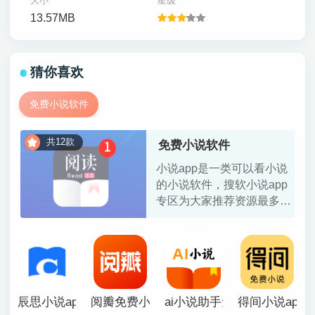
大小
星级
13.57MB
猜你喜欢
免费小说软件
共12款
免费小说软件
小说app是一类可以看小说
的小说软件，搜软小说app
专区为大家推荐资源最多，
资源最全并且还可以免费看
小说的软件，都是目前比较
热门的，但是有的小说app
里面会有一些广告，有的没
有，大家可以多下载几款，
选择自己想要的。
辰思小说app
​阅瓣免费小说app
ai小说助手免费下载
得间小说app【