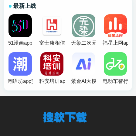
最新上线
51漫画app
富士康相信app官方版
无染二次元漫画app
福星上网app
潮语坊app安卓官方版
科安培训app
紫金AI大模型app
电动车智行ap