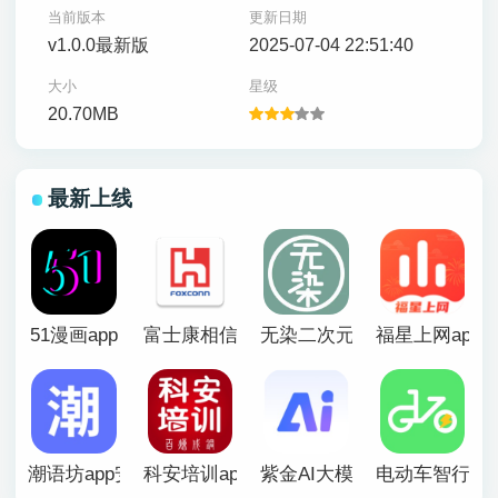
当前版本
更新日期
v1.0.0最新版
2025-07-04 22:51:40
大小
星级
20.70MB
最新上线
51漫画app
富士康相信app官方版
无染二次元漫画app
福星上网app
潮语坊app安卓官方版
科安培训app
紫金AI大模型app
电动车智行ap