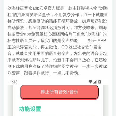
刘海柱语音盒app安卓官方版是一款主打影视人物 “刘海
柱”的抽象搞笑语音盒子，不用复杂操作，点一下就能直
接听预览，想重复听的话能开循环播放，嫌麻烦还能设
自动播放，甚至能调延迟播放时间，咋方便咋来。刘海
柱语音盒app免费版核心围绕网络热门角色 "刘海柱" 的
标志性语音展开，最实用的是变声功能 —— 打开 APP
里的悬浮窗功能，再去微信、QQ 这些社交软件发语
音，就能直接用里面的语音包变声，发出去的语音听起
来就有刘海柱那味儿了。怕新手不会用？放心，它还给
刚下载的用户准备了特详细的图文教程，一步一步教你
咋变声，跟着操作就行，一点儿不费劲。