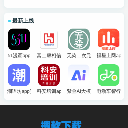
最新上线
51漫画app
富士康相信app官方版
无染二次元漫画app
福星上网app
潮语坊app安卓官方版
科安培训app
紫金AI大模型app
电动车智行ap