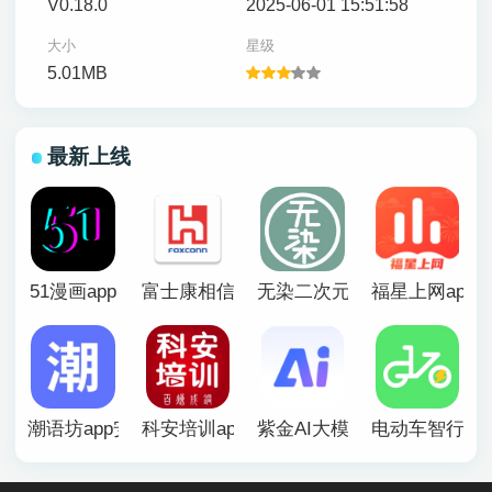
V0.18.0
2025-06-01 15:51:58
大小
星级
5.01MB
最新上线
51漫画app
富士康相信app官方版
无染二次元漫画app
福星上网app
潮语坊app安卓官方版
科安培训app
紫金AI大模型app
电动车智行ap