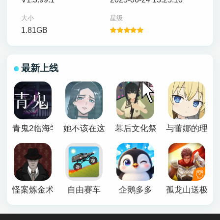
大小
星级
1.81GB
最新上线
青鬼2临海学校
她不该在这里官方版
幕后文化祭游戏
与蕾娜的理想
怪案炼金术师
自由赛车
企鹅多多
孤龙山送极品