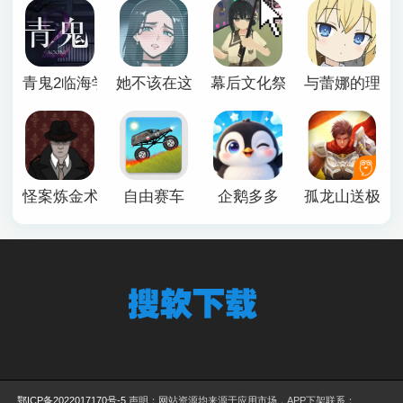
青鬼2临海学校
她不该在这里官方版
幕后文化祭游戏
与蕾娜的理想
怪案炼金术师
自由赛车
企鹅多多
孤龙山送极品
鄂ICP备2022017170号-5
声明：网站资源均来源于应用市场，APP下架联系：