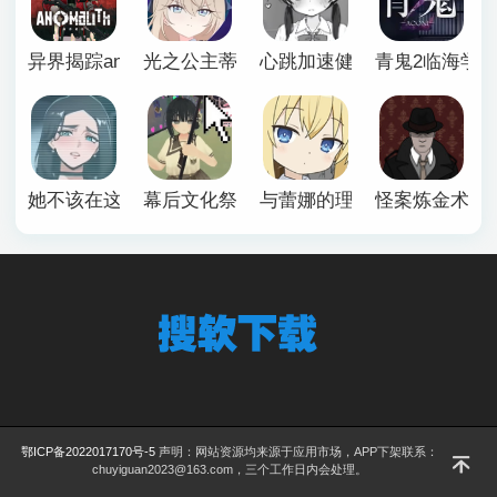
异界揭踪anomalith
光之公主蒂亚丽普莉兹姆游戏
心跳加速健康诊断安卓汉化
青鬼2临海学
她不该在这里官方版
幕后文化祭游戏
与蕾娜的理想生活安卓
怪案炼金术师
鄂ICP备2022017170号-5
声明：网站资源均来源于应用市场，APP下架联系：
chuyiguan2023@163.com，三个工作日内会处理。