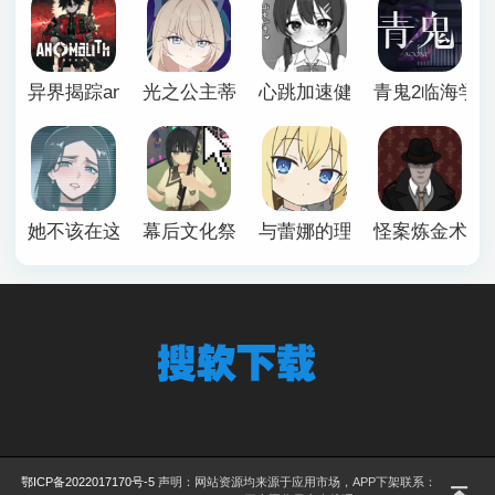
异界揭踪anomalith
光之公主蒂亚丽普莉兹姆游戏
心跳加速健康诊断安卓汉化
青鬼2临海学
她不该在这里官方版
幕后文化祭游戏
与蕾娜的理想生活安卓
怪案炼金术师
鄂ICP备2022017170号-5
声明：网站资源均来源于应用市场，APP下架联系：