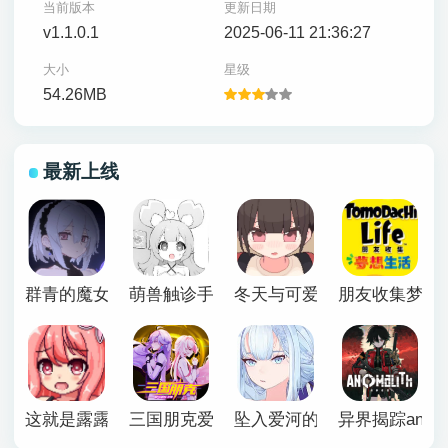
当前版本
更新日期
v1.1.0.1
2025-06-11 21:36:27
大小
星级
54.26MB
最新上线
群青的魔女下载安卓
萌兽触诊手机版
冬天与可爱妹妹恶作剧游戏
朋友收集梦想
这就是露露的小镇建设
三国朋克爱与破坏之神手机版
坠入爱河的狐狸魅惑万花筒
异界揭踪anomal