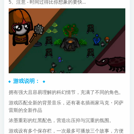
5、注意 - 时间过得比你想象的要快...
游戏说明：
拥有强大且容易理解的科幻情节，充满了不同的角色。
游戏匹配全新的背景音乐，还有著名插画家马克・冈萨
雷斯的全新作品
浓墨重彩的红黑配色，营造出压抑与沉重的氛围。
游戏设有多个保存栏，一次最多可播放三个故事，方便