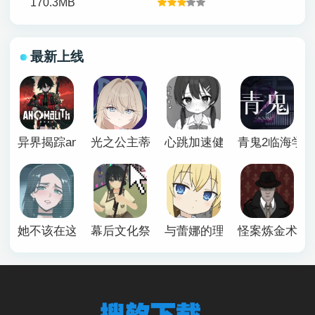
170.3MB
最新上线
异界揭踪anomalith
光之公主蒂亚丽普莉兹姆游戏
心跳加速健康诊断安卓汉化
青鬼2临海学
她不该在这里官方版
幕后文化祭游戏
与蕾娜的理想生活安卓
怪案炼金术师