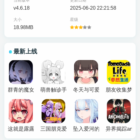
当前版本
更新日期
v4.6.18
2025-06-20 22:21:58
大小
星级
18.98MB
最新上线
群青的魔女下载安卓
萌兽触诊手机版
冬天与可爱妹妹恶作剧游戏
朋友收集梦想
这就是露露的小镇建设
三国朋克爱与破坏之神手机版
坠入爱河的狐狸魅惑万花筒
异界揭踪anomal