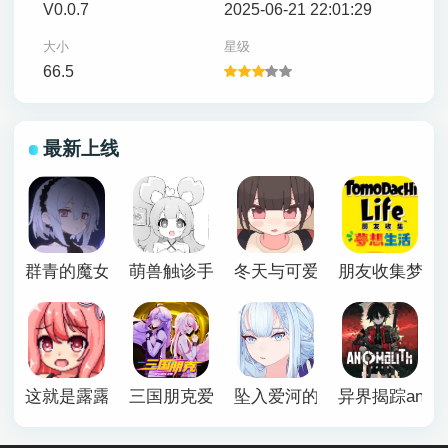
V0.0.7
2025-06-21 22:01:29
大小
星级
66.5
最新上线
群青的魔女下载安卓
萌兽触诊手机版
冬天与可爱妹妹恶作剧游戏
朋友收集梦想
这就是露露的小镇建设
三国朋克爱与破坏之神手机版
坠入爱河的狐狸魅惑万花筒
异界揭踪anomal