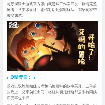
与守屋骑士游戏官方版由疯游鲸工作室开发，剧情完整
饱满，从美术设计、剧情对话到解谜玩法，都给玩家带
来温馨感。
剧情背景：
游戏以双胞胎姐妹艾玛和玛格丽特的故事展开。三年前
的晚上，父亲匆忙出门，将姐妹俩托付给邻居米特阿姨
后便再也未归。