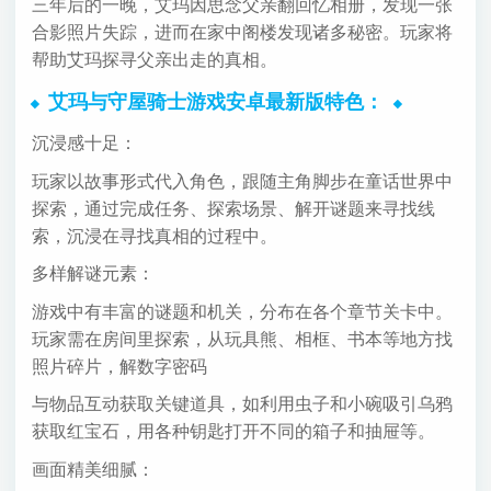
三年后的一晚，艾玛因思念父亲翻回忆相册，发现一张
合影照片失踪，进而在家中阁楼发现诸多秘密。玩家将
帮助艾玛探寻父亲出走的真相。
艾玛与守屋骑士游戏安卓最新版特色：
沉浸感十足：
玩家以故事形式代入角色，跟随主角脚步在童话世界中
探索，通过完成任务、探索场景、解开谜题来寻找线
索，沉浸在寻找真相的过程中。
多样解谜元素：
游戏中有丰富的谜题和机关，分布在各个章节关卡中。
玩家需在房间里探索，从玩具熊、相框、书本等地方找
照片碎片，解数字密码
与物品互动获取关键道具，如利用虫子和小碗吸引乌鸦
获取红宝石，用各种钥匙打开不同的箱子和抽屉等。
画面精美细腻：