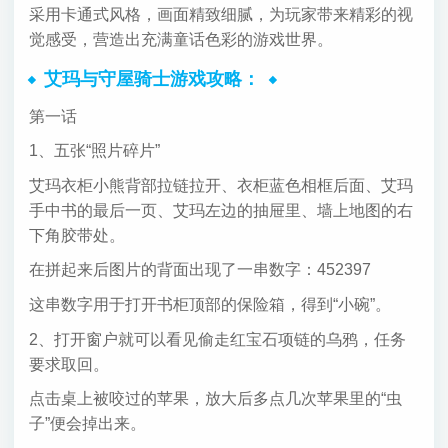
采用卡通式风格，画面精致细腻，为玩家带来精彩的视
觉感受，营造出充满童话色彩的游戏世界。
艾玛与守屋骑士游戏攻略：
第一话
1、五张“照片碎片”
艾玛衣柜小熊背部拉链拉开、衣柜蓝色相框后面、艾玛
手中书的最后一页、艾玛左边的抽屉里、墙上地图的右
下角胶带处。
在拼起来后图片的背面出现了一串数字：452397
这串数字用于打开书柜顶部的保险箱，得到“小碗”。
2、打开窗户就可以看见偷走红宝石项链的乌鸦，任务
要求取回。
点击桌上被咬过的苹果，放大后多点几次苹果里的“虫
子”便会掉出来。