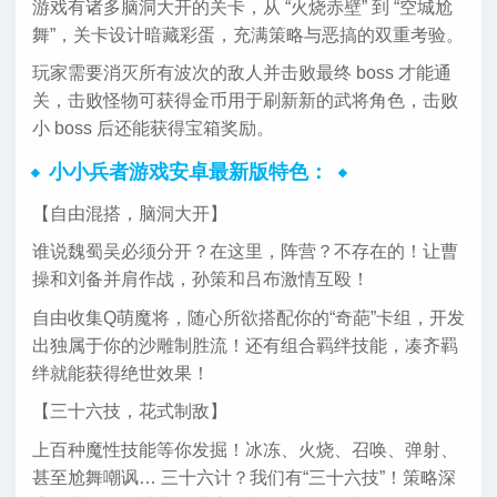
游戏有诸多脑洞大开的关卡，从 “火烧赤壁” 到 “空城尬
舞”，关卡设计暗藏彩蛋，充满策略与恶搞的双重考验。
玩家需要消灭所有波次的敌人并击败最终 boss 才能通
关，击败怪物可获得金币用于刷新新的武将角色，击败
小 boss 后还能获得宝箱奖励。
小小兵者游戏安卓最新版特色：
【自由混搭，脑洞大开】
谁说魏蜀吴必须分开？在这里，阵营？不存在的！让曹
操和刘备并肩作战，孙策和吕布激情互殴！
自由收集Q萌魔将，随心所欲搭配你的“奇葩”卡组，开发
出独属于你的沙雕制胜流！还有组合羁绊技能，凑齐羁
绊就能获得绝世效果！
【三十六技，花式制敌】
上百种魔性技能等你发掘！冰冻、火烧、召唤、弹射、
甚至尬舞嘲讽… 三十六计？我们有“三十六技”！策略深