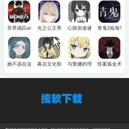
异界揭踪anomalith
光之公主蒂亚丽普莉兹姆游戏
心跳加速健康诊断安卓汉化
青鬼2临海学
她不该在这里官方版
幕后文化祭游戏
与蕾娜的理想生活安卓
怪案炼金术师