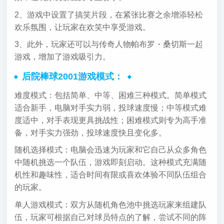
2、游戏中设置了搞笑片段，在紧张比赛之余增添轻松
欢乐氛围，让玩家在欢笑中享受游戏。
3、此外，玩家还可以与传奇人物帕布罗・桑切斯一起
游戏，增加了游戏吸引力。
后院棒球2001游戏模式：
难度模式：包括简单、中等、困难三种模式。简单模式
适合新手，电脑对手实力弱，投球速度慢；中等模式难
度适中，对手表现更具挑战性；困难模式则专为高手准
备，对手实力强劲，投球速度快且变化多。
随机选择模式：电脑会迅速为玩家和它自己从众多角色
中随机挑选一个队伍，游戏即刻启动。这种模式充满随
机性和趣味性，适合时间有限或喜欢体验不同队伍组合
的玩家。
单人游戏模式：双方从随机角色池中挑选玩家来组建队
伍，玩家可根据自己对球员特点的了解，尝试不同的阵