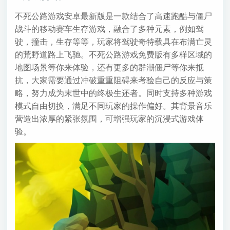
不死公路游戏安卓最新版是一款结合了高速跑酷与僵尸
战斗的移动赛车生存游戏，融合了多种元素，例如驾
驶，撞击，生存等等，玩家将驾驶奇特载具在布满亡灵
的荒野道路上飞驰。不死公路游戏免费版有多样区域的
地图场景等你来体验，还有更多的群潮僵尸等你来抵
抗，大家需要通过冲破重重阻碍来考验自己的反应与策
略，努力成为末世中的终极生还者。同时支持多种游戏
模式自由切换，满足不同玩家的操作偏好。其背景音乐
营造出浓厚的紧张氛围，可增强玩家的沉浸式游戏体
验。