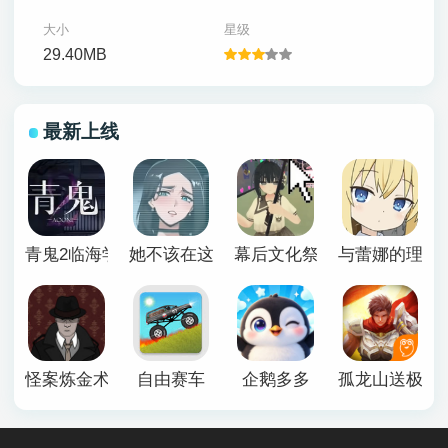
大小
星级
29.40MB
最新上线
青鬼2临海学校
她不该在这里官方版
幕后文化祭游戏
与蕾娜的理想
怪案炼金术师
自由赛车
企鹅多多
孤龙山送极品