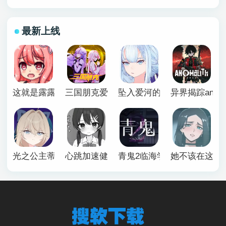
最新上线
这就是露露的小镇建设
三国朋克爱与破坏之神手机版
坠入爱河的狐狸魅惑万花筒
异界揭踪anomal
光之公主蒂亚丽普莉兹姆游戏
心跳加速健康诊断安卓汉化
青鬼2临海学校
她不该在这里