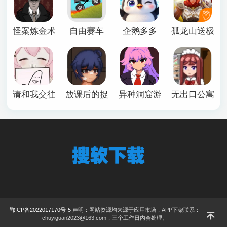
怪案炼金术师
自由赛车
企鹅多多
孤龙山送极品
请和我交往吧孙笑川前辈
放课后的捉迷藏安卓版
异种洞窟游戏下载手机版
无出口公寓最
鄂ICP备2022017170号-5
声明：网站资源均来源于应用市场，APP下架联系：
chuyiguan2023@163.com，三个工作日内会处理。