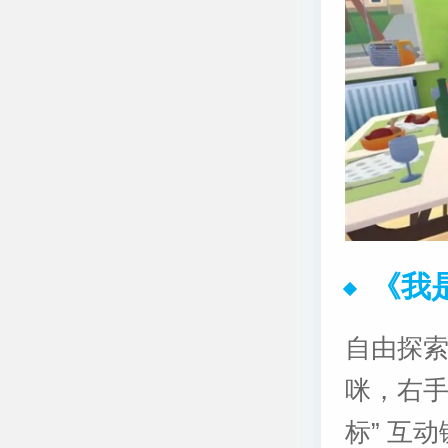
《我
自由探
咪，右手
标” 互