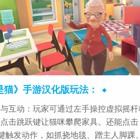
是猫》手游汉化版玩法：
索与互动：玩家可通过左手操控虚拟摇杆
点击跳跃键让猫咪攀爬家具。还能点击 
动键触发动作，如抓挠地毯、蹭主人脚踝