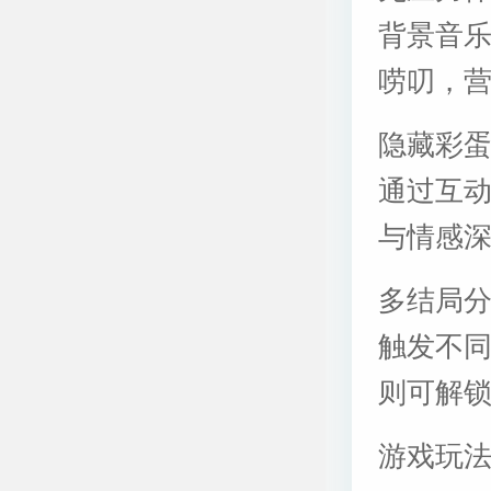
背景音
唠叨，
隐藏彩
通过互
与情感
多结局分
触发不同
则可解
游戏玩