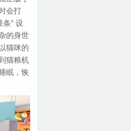
时会打
条” 设
杂的身世
以猫咪的
到猫粮机
睡眠，恢