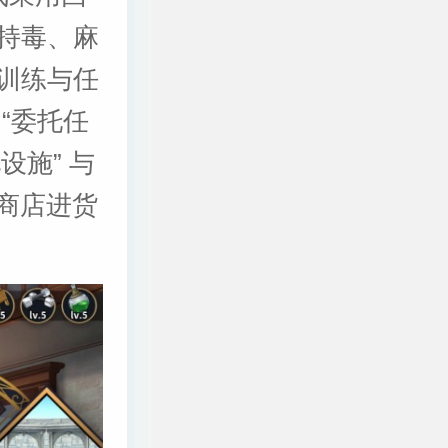
持毒、麻
训练与任
“委托任
设施” 与
使商店进货