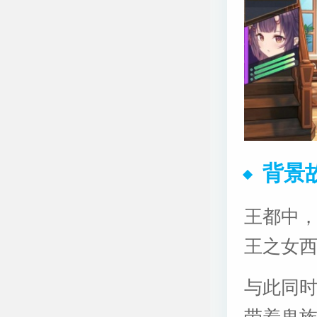
背景
王都中
王之女
与此同
带着鬼