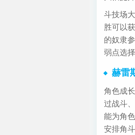
斗技场
胜可以
的奴隶
弱点选
赫雷
角色成
过战斗
能为角
安排角