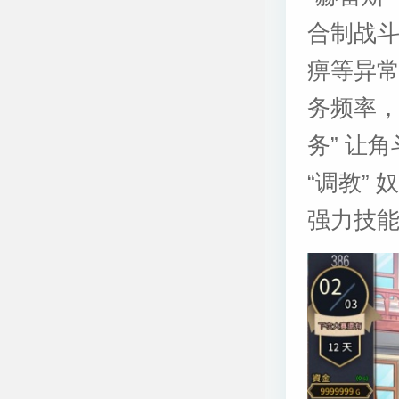
合制战
痹等异
务频率，
务” 让
“调教”
强力技