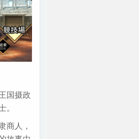
王国摄政
士。
隶商人，
的故事由