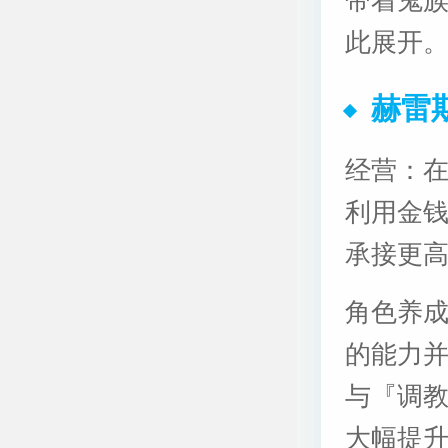
此展开
赫雷
经营：
利用金
承接更
角色养
的能力并
与『调
大幅提