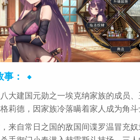
故事：
，八大建国元勋之一埃克纳家族的成员、
西格莉德，因家族冷落瞒着家人成为角斗
时，来自常日之国的敌国间谍罗温冒充奴
族杀手御门小春潜入赫雷斯斗技场，三人