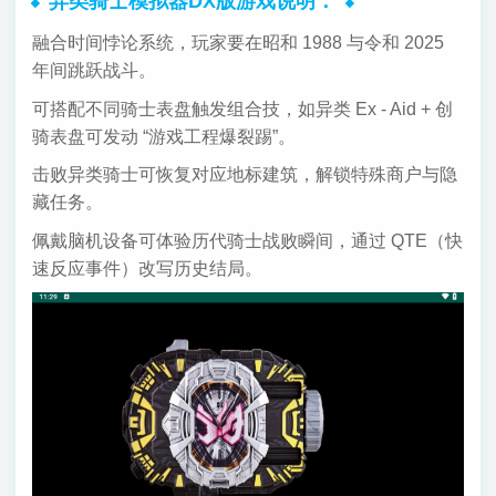
异类骑士模拟器DX版游戏说明：
融合时间悖论系统，玩家要在昭和 1988 与令和 2025
年间跳跃战斗。
可搭配不同骑士表盘触发组合技，如异类 Ex - Aid + 创
骑表盘可发动 “游戏工程爆裂踢”。
击败异类骑士可恢复对应地标建筑，解锁特殊商户与隐
藏任务。
佩戴脑机设备可体验历代骑士战败瞬间，通过 QTE（快
速反应事件）改写历史结局。