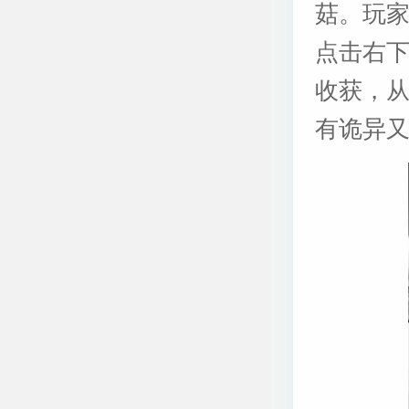
菇。玩
点击右
收获，从
有诡异