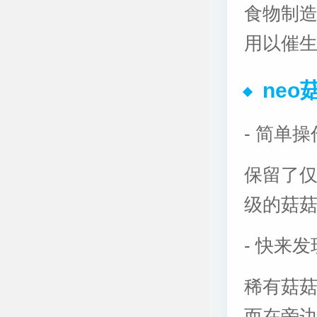
食物制
用以催
ne
- 简单
保留了
级的菇
- 快来
稀有菇
而在旁