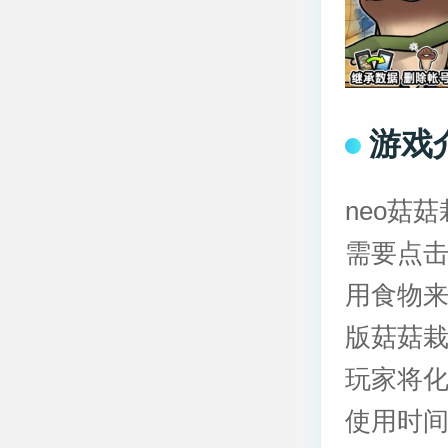
游戏
neo菇
需要点
用食物
版菇菇
玩家将化
使用时