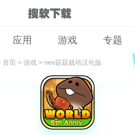
应用
游戏
专题
>
首页
>
游戏
>
neo菇菇栽培汉化版