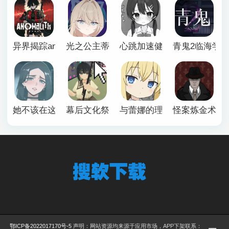
异界揭踪anomalith
光之公主蒂亚丽普莉兹姆游戏
心跳加速健康诊断安卓汉化
青鬼2临海学
她不该在这里官方版
幕后文化祭游戏
与蕾娜的理想生活安卓
怪案炼金术师
鄂ICP备2022017170号-5
声明：网站资源均来源于应用市场，APP下架联系：