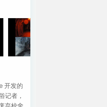
e 开发的
俗记者，
、废弃校舍