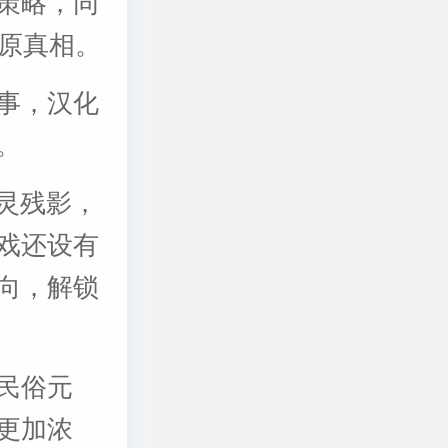
策略，同
还原真相。
事，汉化
。
怨灵残影，
戏还设有
向，解锁
民俗元
更加浓