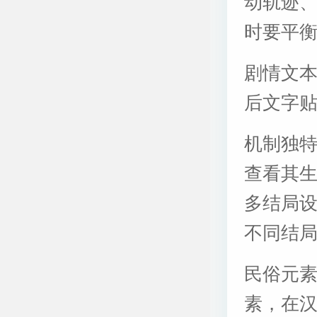
动轨迹
时要平衡
剧情文
后文字
机制独特
查看其
多结局
不同结
民俗元
素，在