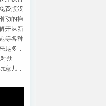
免费版汉
滑动的操
解开从新
题等各种
来越多，
不对劲
玩意儿，