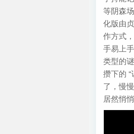
等阴森
化版由
作方式
手易上
类型的
攒下的 
了，慢
居然悄