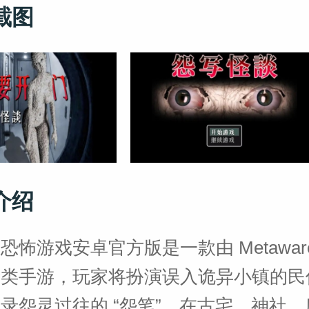
截图
介绍
恐怖游戏安卓官方版是一款由 Metawar
谜类手游，玩家将扮演误入诡异小镇的民
录怨灵过往的 “怨笔”，在古宅、神社