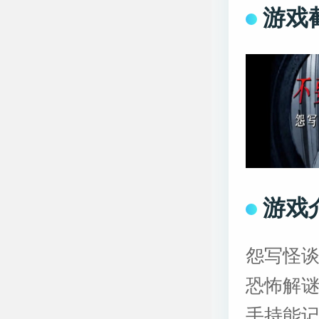
游戏
游戏
怨写怪谈
恐怖解
手持能记