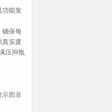
机功能发
，确保每
原真实废
满压抑氛
暗示而非