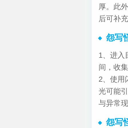
厚。此
后可补
怨写
1、进入
间，收
2、使用
光可能
与异常
怨写