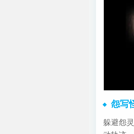
怨写
躲避怨灵