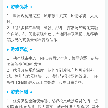
游戏优势
1、世界观构建完整，城市氛围真实，剧情紧凑引人入
胜。
2、玩法多样不单调，驾驶、战斗、探索与经营元素融
合自然。
3、优化表现出色，大地图加载流畅，是移动
端少见的高质量都市冒险佳作。
游戏亮点
1、动态城市生态，NPC有固定作息，警匪追逐、街头
表演等事件随机发生。
2、载具改装系统深度，从跑车到摩托车均可定制外
观、性能与武器模块。
3、潜行与强攻双路线设计，任
务可 stealth 潜入或正面突袭，策略自由选择。
游戏评测
1、任务类型也随便你选，想轻松点就接送货的活，想
刺激点就搞追捕、跟人赛车，或者玩潜入偷偷摸进某个