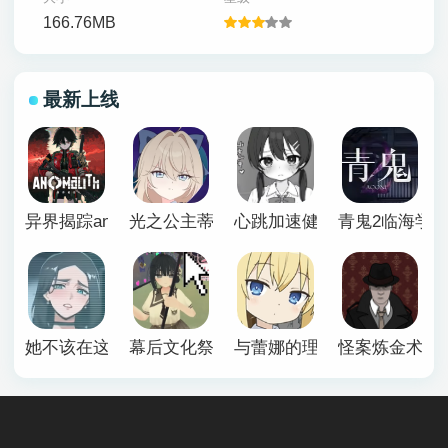
166.76MB
最新上线
异界揭踪anomalith
光之公主蒂亚丽普莉兹姆游戏
心跳加速健康诊断安卓汉化
青鬼2临海学
她不该在这里官方版
幕后文化祭游戏
与蕾娜的理想生活安卓
怪案炼金术师