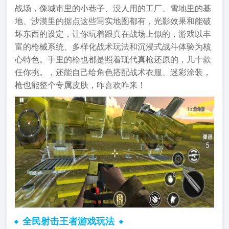
战场，像城市里的小巷子、没人用的工厂、雪地里的基
地、沙漠里的据点这些写实地图都有，光影效果和能破
坏东西的设定，让你玩着跟真在战场上似的，游戏以丰
富的枪械系统、多样化战术玩法和沉浸式战斗体验为核
心特色。手里的枪也都是照着现代真枪还原的，几十款
任你挑。，还能自己给角色搭配战术衣服、迷彩涂装，
枪也能整个专属皮肤，咋喜欢咋来！
全民射击王者游戏玩法