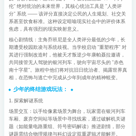
伦" 绝对统治的未来世界，其核心统治工具是 "人类评
分" 系统 —— 该评分直接决定公民的人生规划、社交关
系甚至饮食标准。这种设定暗喻现实社会中的评价体系
焦虑，具有强烈的现实映射意义。
核心剧情线：主角乔班尼是全人类评分最低的少年，长
期遭受校园欺凌与系统歧视。当学校启动 "重塑程序" 对
其进行强制改造时，他被天才叛逆少年康帕聂拉邀请，
共同接管无人驾驶的银河列车，驶向宇宙尽头的 "赤色
南十字星"。旅程中他们将对抗旧日统治者、揭露世界真
相，在恐怖与逃亡中完成从少年到成年的精神蜕变。
少年的终结游戏玩法：
1. 探索解谜系统
场景交互：以手绘像素场景为舞台，玩家需在银河列车
车厢、废弃空间站等场景中寻找线索，通过破解机关谜
题（如能量电路重组、符号密码解读）推进剧情，部分
谜题需结合物理规律与科幻设定双重逻辑才能解开。