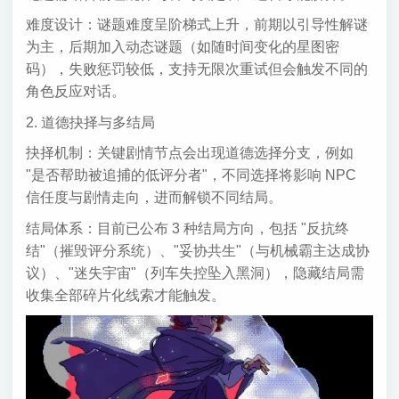
难度设计：谜题难度呈阶梯式上升，前期以引导性解谜
为主，后期加入动态谜题（如随时间变化的星图密
码），失败惩罚较低，支持无限次重试但会触发不同的
角色反应对话。
2. 道德抉择与多结局
抉择机制：关键剧情节点会出现道德选择分支，例如
"是否帮助被追捕的低评分者"，不同选择将影响 NPC
信任度与剧情走向，进而解锁不同结局。
结局体系：目前已公布 3 种结局方向，包括 "反抗终
结"（摧毁评分系统）、"妥协共生"（与机械霸主达成协
议）、"迷失宇宙"（列车失控坠入黑洞），隐藏结局需
收集全部碎片化线索才能触发。