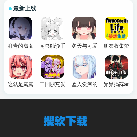
最新上线
群青的魔女下载安卓
萌兽触诊手机版
冬天与可爱妹妹恶作剧游戏
朋友收集梦想
这就是露露的小镇建设
三国朋克爱与破坏之神手机版
坠入爱河的狐狸魅惑万花筒
异界揭踪anomal