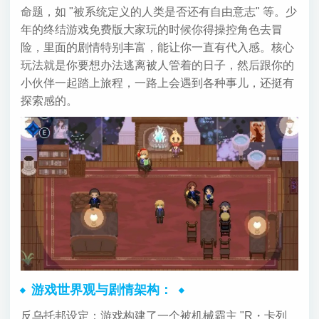
命题，如 "被系统定义的人类是否还有自由意志" 等。少
年的终结游戏免费版大家玩的时候你得操控角色去冒
险，里面的剧情特别丰富，能让你一直有代入感。核心
玩法就是你要想办法逃离被人管着的日子，然后跟你的
小伙伴一起踏上旅程，一路上会遇到各种事儿，还挺有
探索感的。
游戏世界观与剧情架构：
反乌托邦设定：游戏构建了一个被机械霸主 "R・卡列