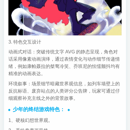
3. 特色交互设计
动画式对话：突破传统文字 AVG 的静态呈现，角色对
话采用像素动画演绎，通过表情变化与动作细节传递情
绪，例如康帕聂拉的桀骜冷笑、乔班尼的怯懦颤抖均有
精准的动画表达。
环境叙事：场景细节暗藏世界观信息，如列车墙壁上的
反抗标语、废弃站点的人类评分公告牌，玩家可通过仔
细观察补充主线之外的背景故事。
少年的终结游戏特色：
1、硬核幻想世界观。