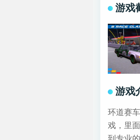
游戏
游戏
环道赛
戏，里
到专业的方