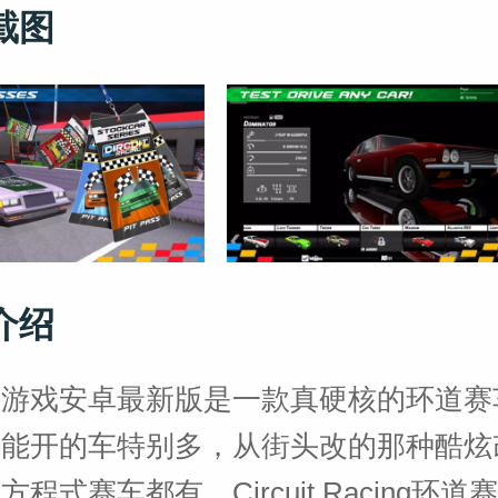
截图
介绍
车游戏安卓最新版是一款真硬核的环道赛
面能开的车特别多，从街头改的那种酷炫
程式赛车都有。Circuit Racing环道