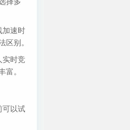
选择多
线加速时
法区别。
人实时竞
丰富。
前可以试