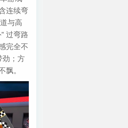
含连续弯
弯道与高
” 过弯路
感完全不
带劲；方
不飘。