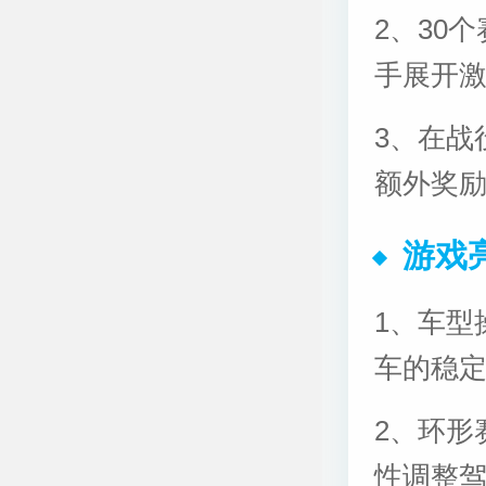
2、30
手展开
3、在战
额外奖
游戏
1、车型
车的稳
2、环形
性调整