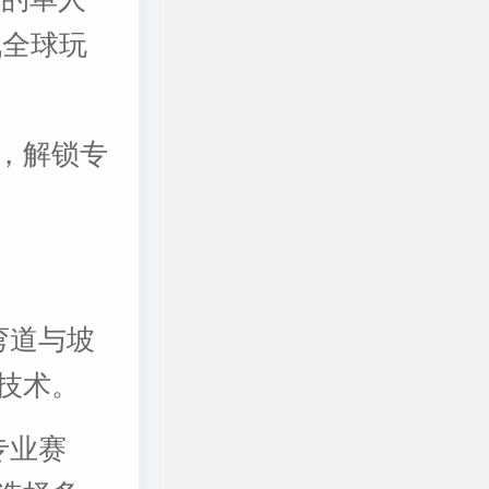
战全球玩
，解锁专
弯道与坡
技术。
专业赛