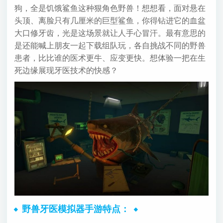
狗，全是饥饿鲨鱼这种狠角色野兽！想想看，面对悬在
头顶、离脸只有几厘米的巨型鲨鱼，你得钻进它的血盆
大口修牙齿，光是这场景就让人手心冒汗。最有意思的
是还能喊上朋友一起下载组队玩，各自挑战不同的野兽
患者，比比谁的医术更牛、应变更快。想体验一把在生
死边缘展现牙医技术的快感？
野兽牙医模拟器手游特点：