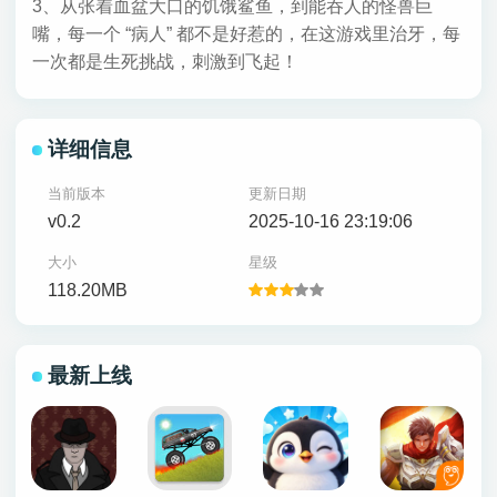
3、从张着血盆大口的饥饿鲨鱼，到能吞人的怪兽巨
嘴，每一个 “病人” 都不是好惹的，在这游戏里治牙，每
一次都是生死挑战，刺激到飞起！
详细信息
当前版本
更新日期
v0.2
2025-10-16 23:19:06
大小
星级
118.20MB
最新上线