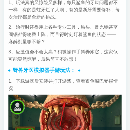
1、玩法真的又惊险又多样，每只鲨鱼的牙齿问题都不
一样，有的是蛀牙烂了大洞，有的是断牙需要修补，每
次治疗都是全新的挑战。
2、治疗时还得用上各种专业工具，钻头、反光镜甚至
圆锯都得轮番上阵，而且得时刻盯着鲨鱼的状态 ——
麻醉剂量够不够？
3、应激值会不会太高？稍微操作手抖弄疼它，这家伙
可能突然惊醒，后果简直不敢想！
野兽牙医模拟器手游玩法：
1、下载游戏后安装并打开游戏，查看鲨鱼嘴巴受损情
况