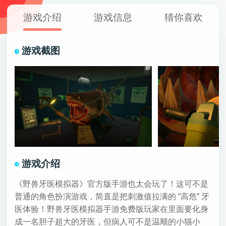
游戏介绍
游戏信息
猜你喜欢
游戏截图
游戏介绍
《野兽牙医模拟器》官方版手游也太会玩了！这可不是
普通的角色扮演游戏，简直是把刺激值拉满的 “高危” 牙
医体验！野兽牙医模拟器手游免费版玩家在里面要化身
成一名胆子超大的牙医，但病人可不是温顺的小猫小