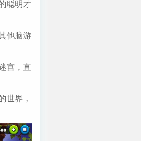
的聪明才
其他脑游
迷宫，直
的世界，