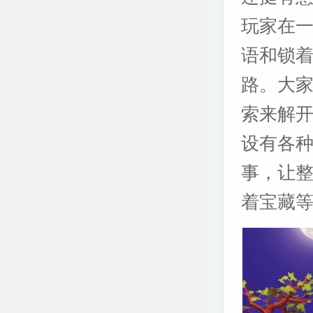
玩家在
语和锁
路。大
索来解
设有各
事，让
着宝藏