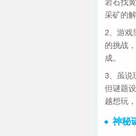
岩石找
采矿的
2、游戏
的挑战
成。
3、虽说
但谜题
越想玩
神秘