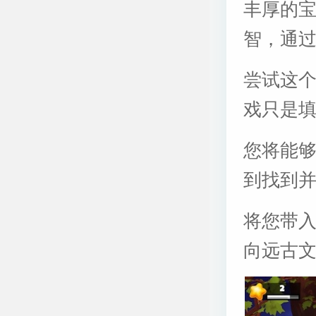
丰厚的
智，通
尝试这
戏只是
您将能
到找到
将您带
向远古