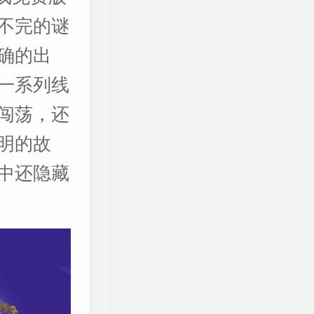
不完的谜
确的出
一系列线
闯荡，还
明的故
中还隐藏