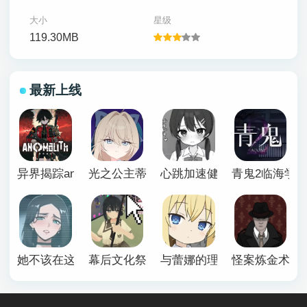
大小
星级
119.30MB
最新上线
异界揭踪anomalith
光之公主蒂亚丽普莉兹姆游戏
心跳加速健康诊断安卓汉化
青鬼2临海学
她不该在这里官方版
幕后文化祭游戏
与蕾娜的理想生活安卓
怪案炼金术师