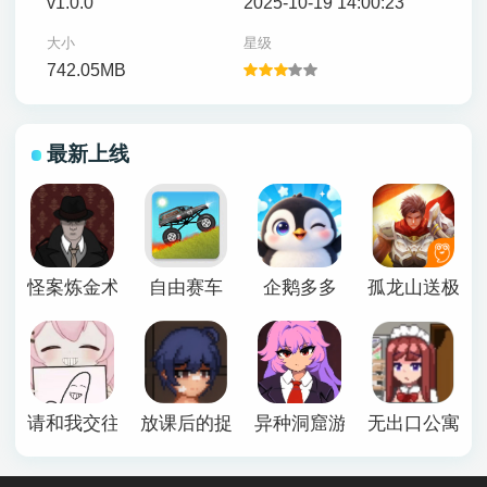
v1.0.0
2025-10-19 14:00:23
大小
星级
742.05MB
最新上线
怪案炼金术师
自由赛车
企鹅多多
孤龙山送极品
请和我交往吧孙笑川前辈
放课后的捉迷藏安卓版
异种洞窟游戏下载手机版
无出口公寓最