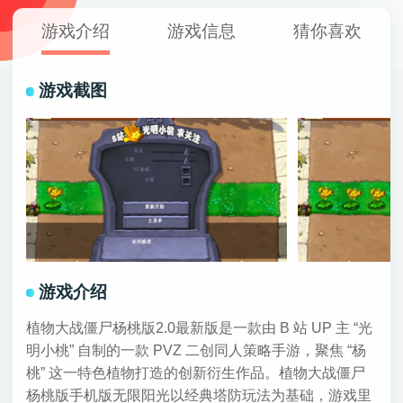
游戏介绍
游戏信息
猜你喜欢
游戏截图
游戏介绍
植物大战僵尸杨桃版2.0最新版是一款由 B 站 UP 主 “光
明小桃” 自制的一款 PVZ 二创同人策略手游，聚焦 “杨
桃” 这一特色植物打造的创新衍生作品。植物大战僵尸
杨桃版手机版无限阳光以经典塔防玩法为基础，游戏里