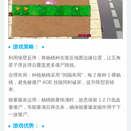
游戏策略：
利用墙壁反弹：将杨桃种在靠近地图边缘位置，让五角
星子弹反弹后覆盖更多僵尸路线。
合理布局：种植杨桃采用 “间隔布局”，每 2 格种 1 棵杨
桃，避免被僵尸 AOE 技能同时破坏，提升阵型容错
率。
能量爆发运用：杨桃能量快满时，故意保留 1-2 只低血
量僵尸，等能量满后再击杀，确保能量爆发能作用于下
一波僵尸。
游戏优势：