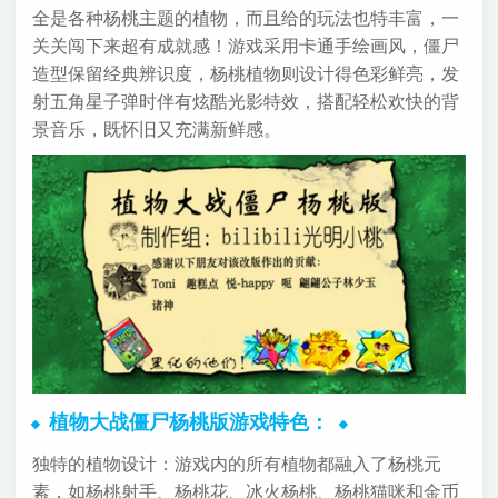
全是各种杨桃主题的植物，而且给的玩法也特丰富，一
关关闯下来超有成就感！游戏采用卡通手绘画风，僵尸
造型保留经典辨识度，杨桃植物则设计得色彩鲜亮，发
射五角星子弹时伴有炫酷光影特效，搭配轻松欢快的背
景音乐，既怀旧又充满新鲜感。
植物大战僵尸杨桃版游戏特色：
独特的植物设计：游戏内的所有植物都融入了杨桃元
素，如杨桃射手、杨桃花、冰火杨桃、杨桃猫咪和金币