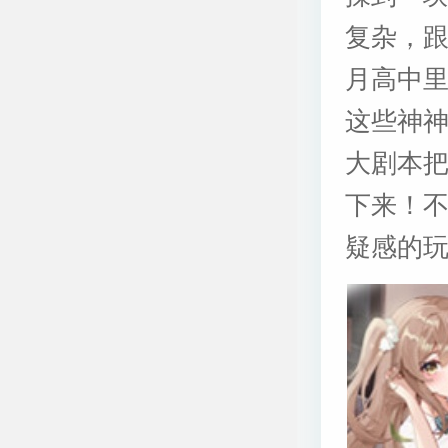
复杂，
月高中
这些神神
大剧本
下来！
疑感的