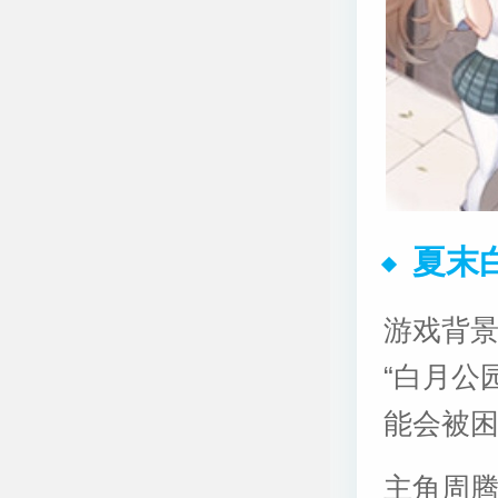
夏末
游戏背
“白月公园
能会被困在
主角周