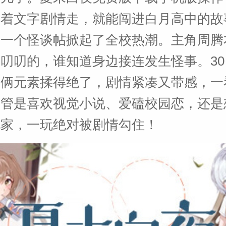
跟着文字剧情走，就能闯进白月高中的故
里一个怪谈帖掀起了全校热潮。主角周腾
叨叨的，谁知道身边接连发生怪事。30
把俩元素揉得绝了，剧情紧凑又带感，一
不管是喜欢视觉小说、爱磕校园恋，还是
玩家，一玩绝对被剧情勾住！