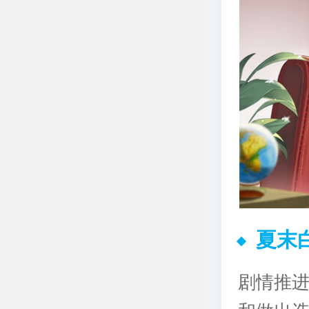
夏末
剧情推