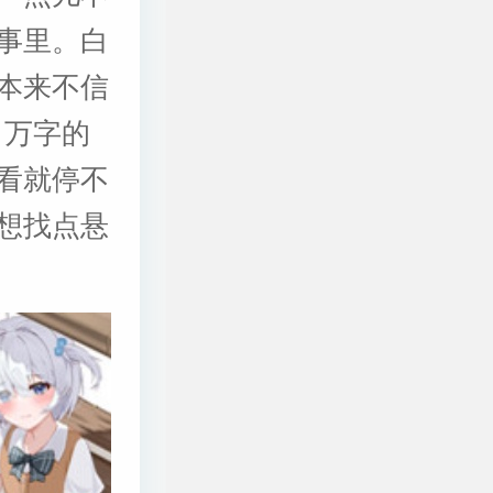
事里。白
本来不信
 万字的
看就停不
想找点悬