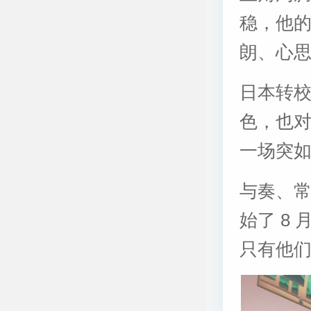
稳，他
朗、心
日本转
色，也
一场突
与奏、常
始了 8
只有他