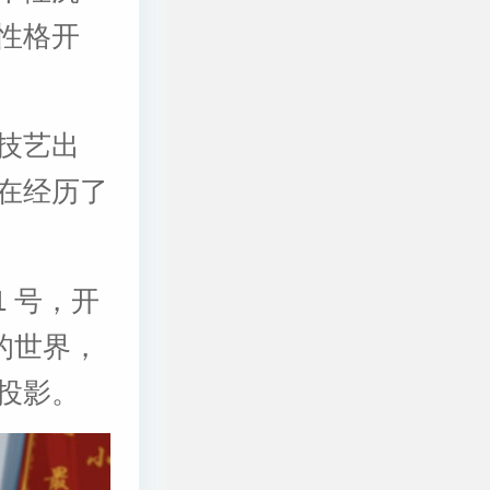
性格开
技艺出
在经历了
1 号，开
假的世界，
投影。