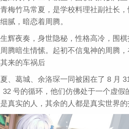
的青梅竹马常夏，是学校料理社副社长，
思细腻，暗恋着周腾。
校生辉夜奏，身世隐秘，性格高冷，围棋
对周腾暗生情愫。起初不信鬼神的周腾，
如其来的车祸后
夏、葛城、余洛琛一同被困在了 8 月 3
 月 32 号的循环，他们仿佛处于一个虚
们是真实的人，其余的人都是真实世界的