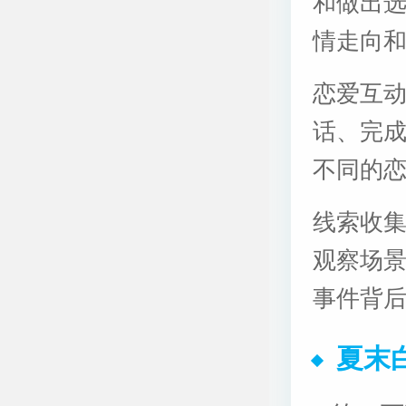
和做出
情走向
恋爱互
话、完
不同的
线索收
观察场
事件背
夏末