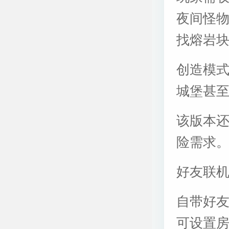
夜间怪
找熔岩
创造模
城堡甚
该版本
险需求
好友联
自带好
可设置