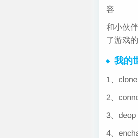
容
和小伙
了游戏
我的世
1、cl
2、co
3、de
4、enc