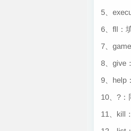
5、ex
6、fl
7、ga
8、gi
9、he
10、?
11、ki