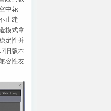
空中花
不止建
造模式拿
稳定性并
.7旧版本
兼容性友