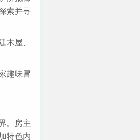
探索并寻
建木屋、
家趣味冒
界。房主
加特色内