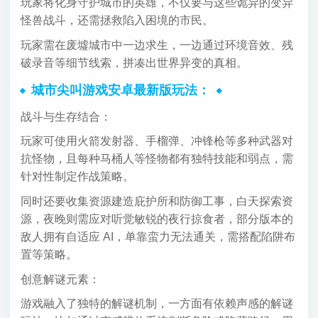
玩家将化身守护城市的英雄，不仅要与这些诡异的变异
怪兽战斗，还需拯救陷入困境的市民。
玩家需在废墟城市中一边求生，一边通过环境音效、残
破录音等细节线索，拼凑出世界异变的真相。
城市尖叫游戏安卓最新版玩法：
战斗与生存结合：
玩家可使用火箭发射器、手榴弹、冲锋枪等多种武器对
抗怪物，且每种马桶人等怪物都有独特技能和弱点，需
针对性制定作战策略。
同时还要收集资源建造庇护所和防御工事，白天探索资
源，夜晚则需应对听觉敏锐的夜行掠食者，部分版本的
敌人拥有自适应 AI，单靠蛮力无法通关，需搭配陷阱布
置等策略。
创意解谜元素：
游戏融入了独特的解谜机制，一方面有依赖声感的解谜