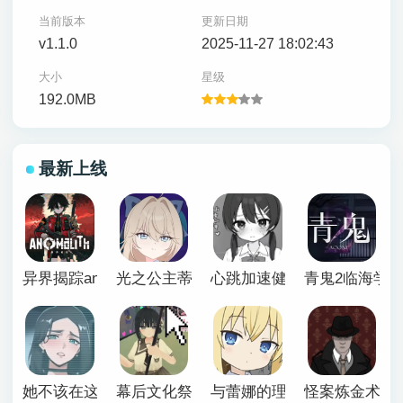
当前版本
更新日期
v1.1.0
2025-11-27 18:02:43
大小
星级
192.0MB
最新上线
异界揭踪anomalith
光之公主蒂亚丽普莉兹姆游戏
心跳加速健康诊断安卓汉化
青鬼2临海学
她不该在这里官方版
幕后文化祭游戏
与蕾娜的理想生活安卓
怪案炼金术师