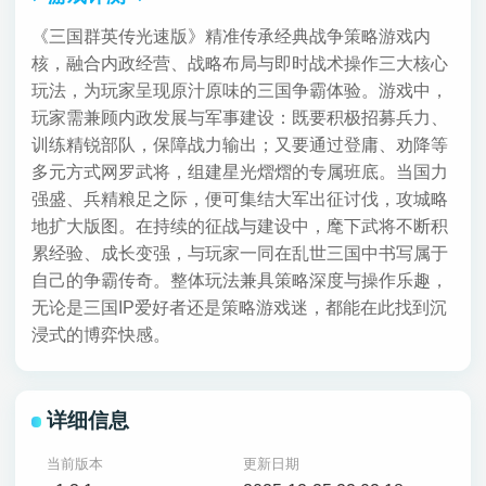
《三国群英传光速版》精准传承经典战争策略游戏内
核，融合内政经营、战略布局与即时战术操作三大核心
玩法，为玩家呈现原汁原味的三国争霸体验。游戏中，
玩家需兼顾内政发展与军事建设：既要积极招募兵力、
训练精锐部队，保障战力输出；又要通过登庸、劝降等
多元方式网罗武将，组建星光熠熠的专属班底。当国力
强盛、兵精粮足之际，便可集结大军出征讨伐，攻城略
地扩大版图。在持续的征战与建设中，麾下武将不断积
累经验、成长变强，与玩家一同在乱世三国中书写属于
自己的争霸传奇。整体玩法兼具策略深度与操作乐趣，
无论是三国IP爱好者还是策略游戏迷，都能在此找到沉
浸式的博弈快感。
详细信息
当前版本
更新日期