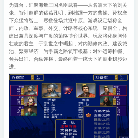
为舞台，汇聚海量三国名臣武将——从名震天下的刘关
张、智计超群的诸葛孔明，到雄踞一方的曹操、孙权麾
下众猛将智士，尽数登场共逐中原。游戏设定堪称全
面，内政、军事、外交、计略等核心系统一应俱全，构
建出兼具深度与广度的策略博弈世界。玩家将化身胸怀
壮志的君主，于乱世之中崛起，对内勤修内政、建设城
池、繁荣经济，为争霸之路筑牢根基；对外运筹帷幄、
领兵出征、合纵连横，最终向着一统天下的霸业稳步迈
进。