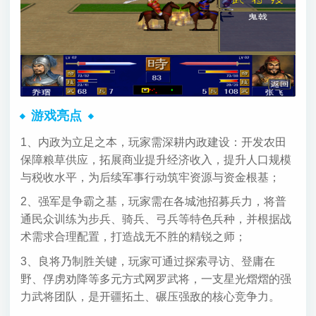
游戏亮点
1、内政为立足之本，玩家需深耕内政建设：开发农田
保障粮草供应，拓展商业提升经济收入，提升人口规模
与税收水平，为后续军事行动筑牢资源与资金根基；
2、强军是争霸之基，玩家需在各城池招募兵力，将普
通民众训练为步兵、骑兵、弓兵等特色兵种，并根据战
术需求合理配置，打造战无不胜的精锐之师；
3、良将乃制胜关键，玩家可通过探索寻访、登庸在
野、俘虏劝降等多元方式网罗武将，一支星光熠熠的强
力武将团队，是开疆拓土、碾压强敌的核心竞争力。