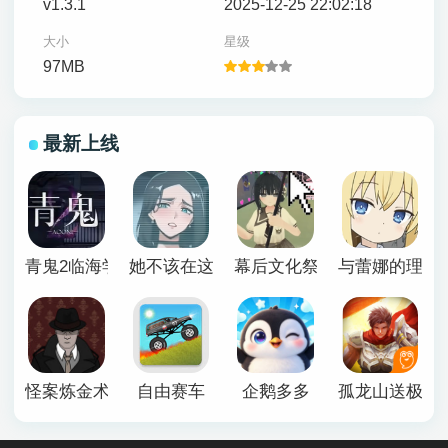
v1.3.1
2025-12-25 22:02:18
大小
星级
97MB
最新上线
青鬼2临海学校
她不该在这里官方版
幕后文化祭游戏
与蕾娜的理想
怪案炼金术师
自由赛车
企鹅多多
孤龙山送极品