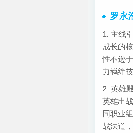
罗永
1. 主
成长的
性不逊
力羁绊
2. 英
英雄出
同职业
战法道