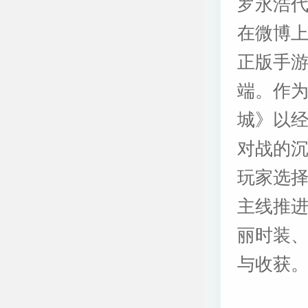
罗永浩
在微博
正版手
端。作
城》以
对战的
玩家选
主线推
丽时装
与收获