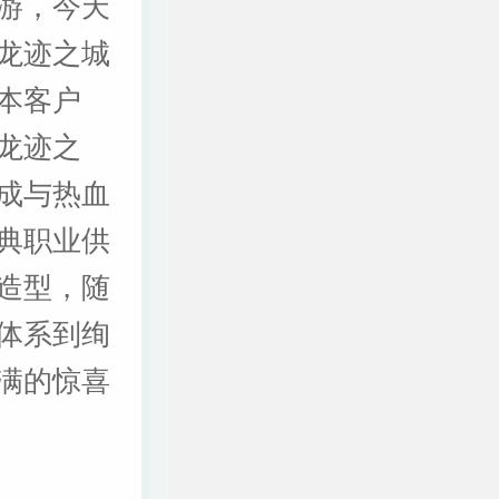
游，今天
龙迹之城
本客户
龙迹之
成与热血
典职业供
造型，随
体系到绚
满的惊喜