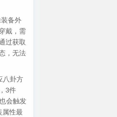
除装备外
穿戴，需
通过获取
态，无法
应八卦方
，3件
，也会触发
装属性最