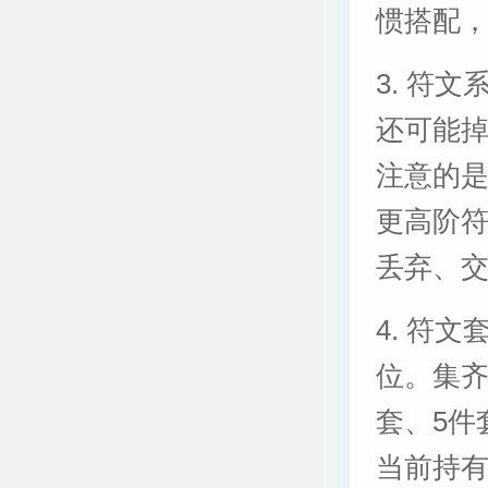
惯搭配
3. 符
还可能
注意的
更高阶
丢弃、
4. 符
位。集齐
套、5件
当前持有