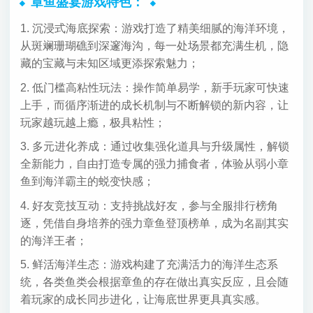
章鱼盛宴游戏特色：
1. 沉浸式海底探索：游戏打造了精美细腻的海洋环境，
从斑斓珊瑚礁到深邃海沟，每一处场景都充满生机，隐
藏的宝藏与未知区域更添探索魅力；
2. 低门槛高粘性玩法：操作简单易学，新手玩家可快速
上手，而循序渐进的成长机制与不断解锁的新内容，让
玩家越玩越上瘾，极具粘性；
3. 多元进化养成：通过收集强化道具与升级属性，解锁
全新能力，自由打造专属的强力捕食者，体验从弱小章
鱼到海洋霸主的蜕变快感；
4. 好友竞技互动：支持挑战好友，参与全服排行榜角
逐，凭借自身培养的强力章鱼登顶榜单，成为名副其实
的海洋王者；
5. 鲜活海洋生态：游戏构建了充满活力的海洋生态系
统，各类鱼类会根据章鱼的存在做出真实反应，且会随
着玩家的成长同步进化，让海底世界更具真实感。