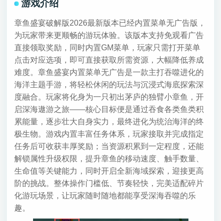
游戏介绍
章鱼盛宴破解版2026最新版本已经内置菜单无广告版，
为玩家带来更顺畅的游玩体验。该版本支持免观看广告
直接领取奖励，同时内置GM菜单，玩家只需打开菜单
点击对应选项，即可直接获取所需资源，大幅降低养成
难度。章鱼盛宴内置菜单无广告是一款主打吞噬进化的
海洋主题手游，将轻松休闲的玩法与沉浸式海底探索深
度融合。玩家将化身为一只初出茅庐的独臂小章鱼，开
启深海遨游之旅——核心目标便是通过吞食各类鱼类积
累能量，逐步壮大自身实力，最终进化为统治海洋的终
极生物。游戏内置丰富任务体系，玩家接取并完成指定
任务后可收获丰厚奖励；当资源积累到一定程度，还能
解锁属性升级权限，提升章鱼的移动速度、触手数量、
生命值等关键能力，同时开启全新海域探索，迎接更高
阶的挑战。整体操作门槛低、节奏轻快，完美适配碎片
化游玩场景，让玩家随时随地都能享受深海吞噬的乐
趣。