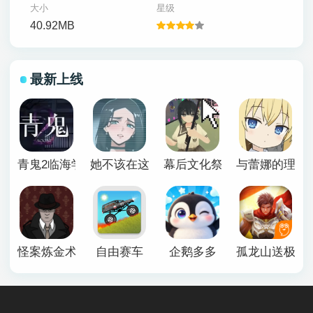
大小
星级
40.92MB
最新上线
青鬼2临海学校
她不该在这里官方版
幕后文化祭游戏
与蕾娜的理想
怪案炼金术师
自由赛车
企鹅多多
孤龙山送极品