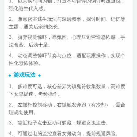
1、 以真实时间为轴，打造不可暂停的倒计时压迫感，
强化逃生代入感。
2、 兼顾密室逃生玩法与深层叙事，探讨时间、记忆等
主题，通关后余韵悠长。
3、 摒弃视觉惊吓，靠氛围、心理压迫营造恐怖感，手
法含蓄、后劲十足。
4、 动态调整惊吓节奏与点位，适配玩家操作，实现个
性化恐怖体验。
游戏玩法
1、 多难度可选，核心差异为镇鬼符收集数量，高难度
下女鬼提速，考验操作。
2、 左摇杆控制移动，右键触发奔跑（有冷却），需合
理规划使用。
3、 靠近柜子点击互动可躲藏，规避女鬼追击。
4、 可通过电脑监控查看女鬼动向，提前规避风险。