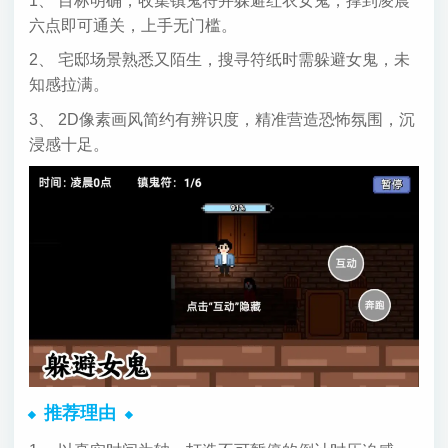
1、 目标明确，收集镇鬼符并躲避红衣女鬼，撑到凌晨
六点即可通关，上手无门槛。
2、 宅邸场景熟悉又陌生，搜寻符纸时需躲避女鬼，未
知感拉满。
3、 2D像素画风简约有辨识度，精准营造恐怖氛围，沉
浸感十足。
推荐理由