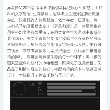
异星归途2026新版本直接解锁星际绝境求生爽感，主打
科幻文字冒险+生存策略，地球毕业生遭海盗袭击流落
异星，跟着机器人修复船舱、救幸存者、建基地，每一
步都关乎能否重返太空！《异星归途》是一款星际生存
题材科幻文字冒险手游，在同类文字冒险游戏中形成差
异化优势。将文字冒险的剧情沉浸感与生存策略的可玩
性完美融合，星际流落的剧情设定极具代入感，平行时
空线索、幸存者营救等元素层层递进，让玩家在推进剧
情的同时，深度参与异星生存的每一个环节；黑白极简
画风适配科幻题材的冷峻氛围，既简化了视觉负担，又
凸显了剧情与玩法的核心，搭配精巧的关卡与隐藏区域
设计，大幅提升了探索乐趣与重玩价值。