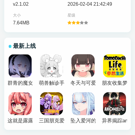
v2.1.02
2026-02-04 21:42:49
大小
星级
7.64MB
最新上线
群青的魔女下载安卓
萌兽触诊手机版
冬天与可爱妹妹恶作剧游戏
朋友收集梦想
这就是露露的小镇建设
三国朋克爱与破坏之神手机版
坠入爱河的狐狸魅惑万花筒
异界揭踪anomal