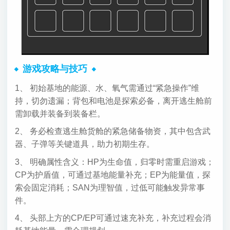
游戏攻略与技巧
1、 初始基地的能源、水、氧气需通过“紧急操作”维
持，切勿遗漏；背包和电池是探索必备，离开逃生舱前
需卸载并装备到装备栏。
2、 务必检查逃生舱货舱的紧急储备物资，其中包含武
器、子弹等关键道具，助力初期生存。
3、 明确属性含义：HP为生命值，归零时需重启游戏；
CP为护盾值，可通过基地能量补充；EP为能量值，探
索会固定消耗；SAN为理智值，过低可能触发异常事
件。
4、 头部上方的CP/EP可通过速充补充，补充过程会消