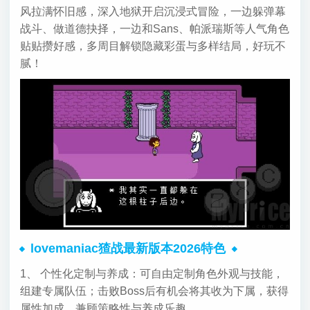
风拉满怀旧感，深入地狱开启沉浸式冒险，一边躲弹幕
战斗、做道德抉择，一边和Sans、帕派瑞斯等人气角色
贴贴攒好感，多周目解锁隐藏彩蛋与多样结局，好玩不
腻！
lovemaniac猹战最新版本2026特色
1、 个性化定制与养成：可自由定制角色外观与技能，
组建专属队伍；击败Boss后有机会将其收为下属，获得
属性加成，兼顾策略性与养成乐趣。