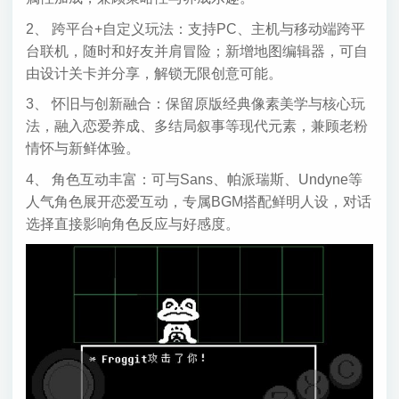
2、 跨平台+自定义玩法：支持PC、主机与移动端跨平
台联机，随时和好友并肩冒险；新增地图编辑器，可自
由设计关卡并分享，解锁无限创意可能。
3、 怀旧与创新融合：保留原版经典像素美学与核心玩
法，融入恋爱养成、多结局叙事等现代元素，兼顾老粉
情怀与新鲜体验。
4、 角色互动丰富：可与Sans、帕派瑞斯、Undyne等
人气角色展开恋爱互动，专属BGM搭配鲜明人设，对话
选择直接影响角色反应与好感度。