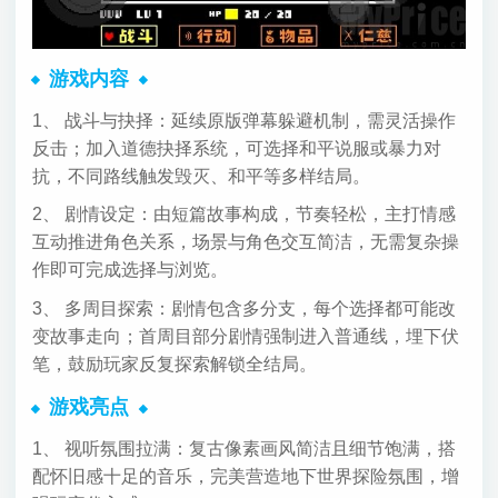
游戏内容
1、 战斗与抉择：延续原版弹幕躲避机制，需灵活操作
反击；加入道德抉择系统，可选择和平说服或暴力对
抗，不同路线触发毁灭、和平等多样结局。
2、 剧情设定：由短篇故事构成，节奏轻松，主打情感
互动推进角色关系，场景与角色交互简洁，无需复杂操
作即可完成选择与浏览。
3、 多周目探索：剧情包含多分支，每个选择都可能改
变故事走向；首周目部分剧情强制进入普通线，埋下伏
笔，鼓励玩家反复探索解锁全结局。
游戏亮点
1、 视听氛围拉满：复古像素画风简洁且细节饱满，搭
配怀旧感十足的音乐，完美营造地下世界探险氛围，增