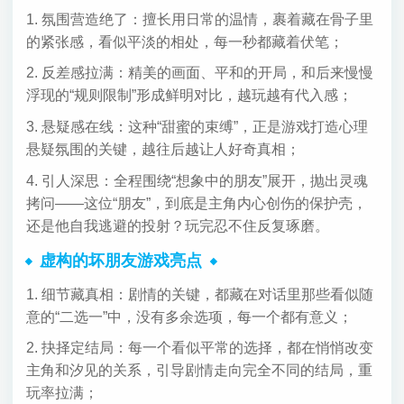
1. 氛围营造绝了：擅长用日常的温情，裹着藏在骨子里
的紧张感，看似平淡的相处，每一秒都藏着伏笔；
2. 反差感拉满：精美的画面、平和的开局，和后来慢慢
浮现的“规则限制”形成鲜明对比，越玩越有代入感；
3. 悬疑感在线：这种“甜蜜的束缚”，正是游戏打造心理
悬疑氛围的关键，越往后越让人好奇真相；
4. 引人深思：全程围绕“想象中的朋友”展开，抛出灵魂
拷问——这位“朋友”，到底是主角内心创伤的保护壳，
还是他自我逃避的投射？玩完忍不住反复琢磨。
虚构的坏朋友游戏亮点
1. 细节藏真相：剧情的关键，都藏在对话里那些看似随
意的“二选一”中，没有多余选项，每一个都有意义；
2. 抉择定结局：每一个看似平常的选择，都在悄悄改变
主角和汐见的关系，引导剧情走向完全不同的结局，重
玩率拉满；