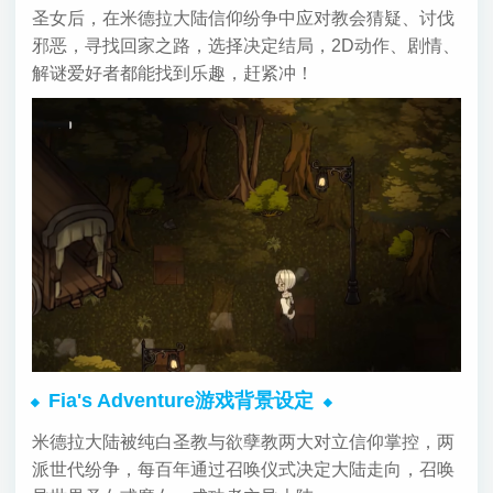
圣女后，在米德拉大陆信仰纷争中应对教会猜疑、讨伐
邪恶，寻找回家之路，选择决定结局，2D动作、剧情、
解谜爱好者都能找到乐趣，赶紧冲！
Fia's Adventure游戏背景设定
米德拉大陆被纯白圣教与欲孽教两大对立信仰掌控，两
派世代纷争，每百年通过召唤仪式决定大陆走向，召唤