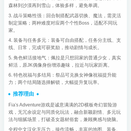
森林到沙漠再到雪山，体验多样，避免单调。
3. 战斗策略性强：回合制搭配武器切换、魔法，需灵活
制定策略；两种难度对应两个个性Boss，适配不同玩
家。
4. 装备与任务多元：装备可自由搭配，任务分主线、支
线、日常，完成可获奖励，推动剧情与成长。
5. 角色鲜活接地气：佩拉是只想回家的普通少女，真实
鲜活，原JK偶像身份增添趣味，拉近与玩家距离。
6. 特色祝福与多结局：祭品可兑换女神像祝福提升能
力；两个结局随选择解锁，大幅提升复玩率。
推荐理由
Fia's Adventure游戏是诚意满满的2D横板奇幻冒险游
戏，无冗余设定与同质化玩法，融合新颖剧情、多元玩
法与细腻场景，打破圣女题材俗套，兼顾爽感与烧脑。
全程中文汉化无压力，操作流畅，丰富的地图、装备、