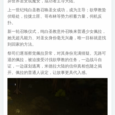
异世界圣女或魔女，成功者主导大陆。
上一世纪纯白圣教召唤圣女成功，成为主导；欲孽教蛰
伏暗处，拉拢土匪、哥布林等势力积蓄力量，伺机反
扑。
新一轮召唤仪式，纯白圣教意外召唤来普通少女佩拉，
她无超凡能力、对圣女身份毫无兴趣，唯一目标就是找
到回家的方法。
祭司们逐渐察觉佩拉异常，对其身份充满猜疑。无路可
退的佩拉，被迫接受讨伐欲孽教的任务，一边战斗自
证，一边谋划逃离，米德拉大陆的信仰真相也随之揭
开。佩拉的普通人设定，让故事更具代入感。