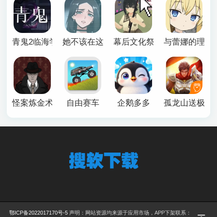
青鬼2临海学校
她不该在这里官方版
幕后文化祭游戏
与蕾娜的理想
怪案炼金术师
自由赛车
企鹅多多
孤龙山送极品
鄂ICP备2022017170号-5
声明：网站资源均来源于应用市场，APP下架联系：