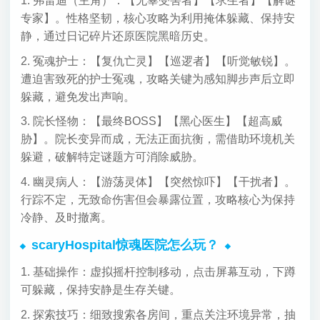
1. 弗雷迪（主角）：【无辜受害者】【求生者】【解谜
专家】。性格坚韧，核心攻略为利用掩体躲藏、保持安
静，通过日记碎片还原医院黑暗历史。
2. 冤魂护士：【复仇亡灵】【巡逻者】【听觉敏锐】。
遭迫害致死的护士冤魂，攻略关键为感知脚步声后立即
躲藏，避免发出声响。
3. 院长怪物：【最终BOSS】【黑心医生】【超高威
胁】。院长变异而成，无法正面抗衡，需借助环境机关
躲避，破解特定谜题方可消除威胁。
4. 幽灵病人：【游荡灵体】【突然惊吓】【干扰者】。
行踪不定，无致命伤害但会暴露位置，攻略核心为保持
冷静、及时撤离。
scaryHospital惊魂医院怎么玩？
1. 基础操作：虚拟摇杆控制移动，点击屏幕互动，下蹲
可躲藏，保持安静是生存关键。
2. 探索技巧：细致搜索各房间，重点关注环境异常，抽