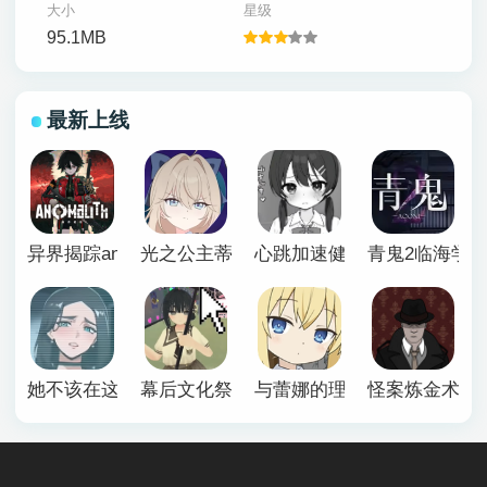
大小
星级
95.1MB
最新上线
异界揭踪anomalith
光之公主蒂亚丽普莉兹姆游戏
心跳加速健康诊断安卓汉化
青鬼2临海学
她不该在这里官方版
幕后文化祭游戏
与蕾娜的理想生活安卓
怪案炼金术师