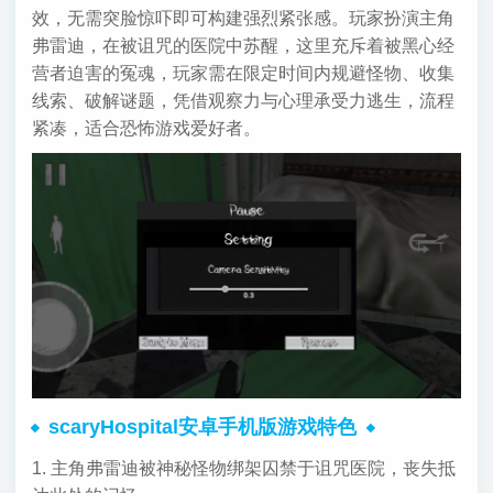
效，无需突脸惊吓即可构建强烈紧张感。玩家扮演主角
弗雷迪，在被诅咒的医院中苏醒，这里充斥着被黑心经
营者迫害的冤魂，玩家需在限定时间内规避怪物、收集
线索、破解谜题，凭借观察力与心理承受力逃生，流程
紧凑，适合恐怖游戏爱好者。
scaryHospital安卓手机版游戏特色
1. 主角弗雷迪被神秘怪物绑架囚禁于诅咒医院，丧失抵