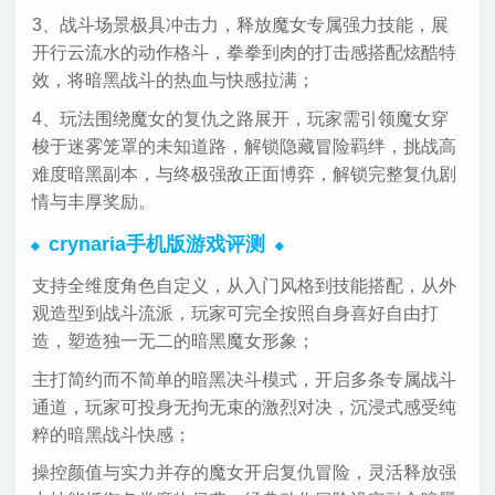
3、战斗场景极具冲击力，释放魔女专属强力技能，展
开行云流水的动作格斗，拳拳到肉的打击感搭配炫酷特
效，将暗黑战斗的热血与快感拉满；
4、玩法围绕魔女的复仇之路展开，玩家需引领魔女穿
梭于迷雾笼罩的未知道路，解锁隐藏冒险羁绊，挑战高
难度暗黑副本，与终极强敌正面博弈，解锁完整复仇剧
情与丰厚奖励。
crynaria手机版游戏评测
支持全维度角色自定义，从入门风格到技能搭配，从外
观造型到战斗流派，玩家可完全按照自身喜好自由打
造，塑造独一无二的暗黑魔女形象；
主打简约而不简单的暗黑决斗模式，开启多条专属战斗
通道，玩家可投身无拘无束的激烈对决，沉浸式感受纯
粹的暗黑战斗快感；
操控颜值与实力并存的魔女开启复仇冒险，灵活释放强