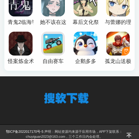
青鬼2临海学校
她不该在这里官方版
幕后文化祭游戏
与蕾娜的理想
怪案炼金术师
自由赛车
企鹅多多
孤龙山送极品
鄂ICP备2022017170号-5
声明：网站资源均来源于应用市场，APP下架联系：
chuyiguan2023@163.com，三个工作日内会处理。