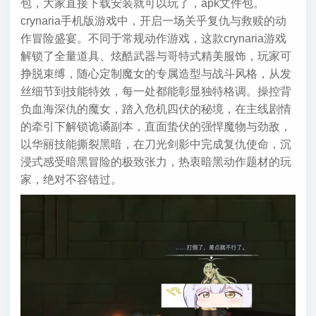
包，大家直接下载安装就可以玩了，apk文件包。
crynaria手机版游戏中，开启一场关乎复仇与救赎的动
作冒险盛宴。不同于常规动作游戏，这款crynaria游戏
解锁了全量道具、炫酷武器与哥特式精美服饰，玩家可
挣脱束缚，随心定制魔女的专属造型与战斗风格，从发
丝细节到技能特效，每一处都能彰显独特格调。操控背
负血海深仇的魔女，踏入危机四伏的秘境，在主线剧情
的牵引下解锁诡谲副本，直面蛰伏的强悍魔物与劲敌，
以华丽技能撕裂黑暗，在刀光剑影中完成复仇使命，沉
浸式感受暗黑冒险的极致张力，热衷暗黑动作题材的玩
家，绝对不容错过。