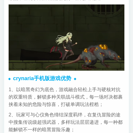
crynaria手机版游戏优势
1、以暗黑奇幻为底色，游戏融合轻松上手与硬核对抗
的双重特质，解锁多种关联战斗模式，每一场对决都裹
挟着未知的危险与惊喜，打破单调玩法桎梏；
2、玩家可与心仪角色缔结深度羁绊，在复仇冒险的途
中搜集传说级超强武器，多样玩法层层递进，每一种都
能解锁不一样的暗黑冒险乐趣；