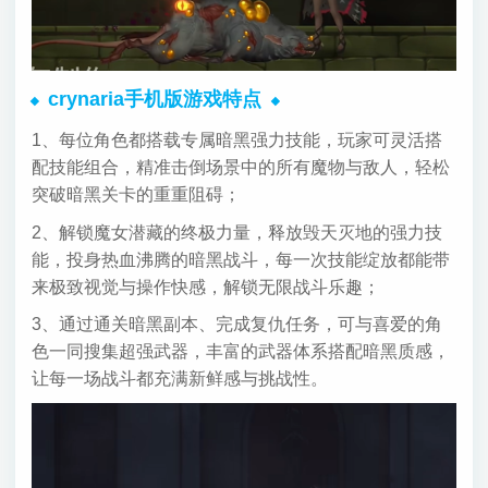
crynaria手机版游戏特点
1、每位角色都搭载专属暗黑强力技能，玩家可灵活搭
配技能组合，精准击倒场景中的所有魔物与敌人，轻松
突破暗黑关卡的重重阻碍；
2、解锁魔女潜藏的终极力量，释放毁天灭地的强力技
能，投身热血沸腾的暗黑战斗，每一次技能绽放都能带
来极致视觉与操作快感，解锁无限战斗乐趣；
3、通过通关暗黑副本、完成复仇任务，可与喜爱的角
色一同搜集超强武器，丰富的武器体系搭配暗黑质感，
让每一场战斗都充满新鲜感与挑战性。