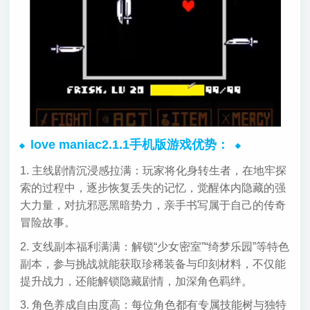
love maniac2.1.1手机版游戏优势：
1. 主线剧情沉浸感拉满：玩家将化身转生者，在地牢探
索的过程中，逐步恢复丢失的记忆，觉醒体内隐藏的强
大力量，对抗邪恶黑暗势力，亲手书写属于自己的传奇
冒险故事。
2. 支线副本福利满满：解锁“少女密室”“绮梦乐园”等特色
副本，参与挑战就能获取珍稀装备与印刻材料，不仅能
提升战力，还能解锁隐藏剧情，加深角色羁绊。
3. 角色养成自由度高：每位角色都有专属技能树与独特